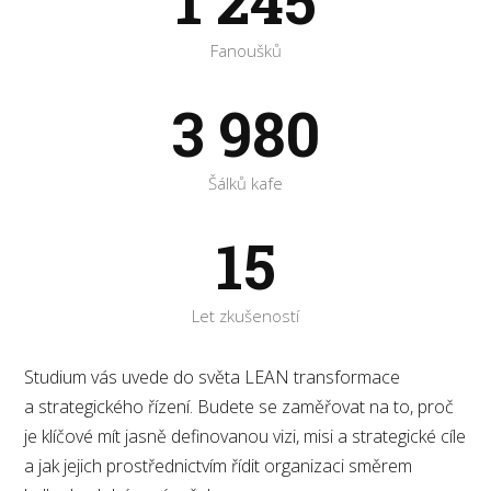
1 245
Fanoušků
3 980
Šálků kafe
15
Let zkušeností
Studium vás uvede do světa LEAN transformace
a strategického řízení. Budete se zaměřovat na to, proč
je klíčové mít jasně definovanou vizi, misi a strategické cíle
a jak jejich prostřednictvím řídit organizaci směrem