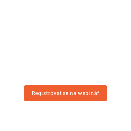
LEAN TRANSFORMACE V PRAXI
ZAHÁJENÍ
TRANSFORMACE
TVORBA STRATEGIE
Registrovat se na webinář