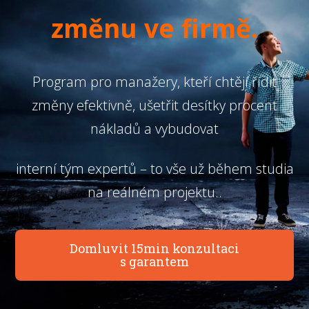
změnu ve firmě.
Program pro manažery, kteří chtějí řídit
změny efektivně, ušetřit desítky procent
nákladů a vybudovat
interní tým expertů – to vše už během studia
na reálném projektu..
Domluvit 15min konzultaci
s garantem