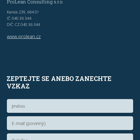
ProLean Consulting s.r.o.
Kanice 239, 664 01
IČ: 040 36 344
DIČ: CZ 040 36 344
www.prolean.cz
ZEPTEJTE SE ANEBO ZANECHTE
VZKAZ