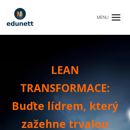
MENU
LEAN
TRANSFORMACE:
Buďte lídrem, který
zažehne trvalou