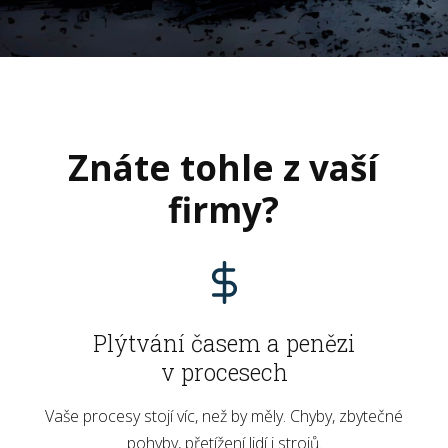
Znáte tohle z vaší
firmy?
Plýtvání časem a penězi
v procesech
Vaše procesy stojí víc, než by měly. Chyby, zbytečné
pohyby, přetížení lidí i strojů.