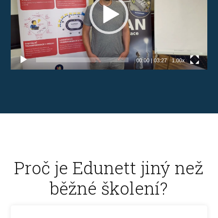
00:00
|
03:27
1.00x
Proč je Edunett jiný než
běžné školení?