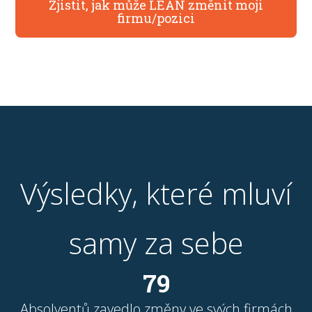
Zjistit, jak může LEAN změnit moji
firmu/pozici
Výsledky, které mluví
samy za sebe
79
Absolventů zavedlo změny ve svých firmách