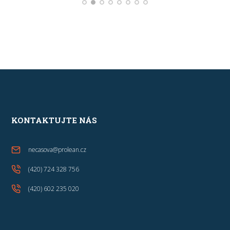
KONTAKTUJTE NÁS
necasova@prolean.cz
(420) 724 328 756
(420) 602 235 020