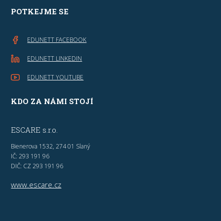
POTKEJME SE
EDUNETT FACEBOOK
EDUNETT LINKEDIN
EDUNETT YOUTUBE
KDO ZA NÁMI STOJÍ
ESCARE s.r.o.
Bienerova 1532, 274 01 Slaný
IČ: 293 191 96
DIČ: CZ 293 191 96
www.escare.cz