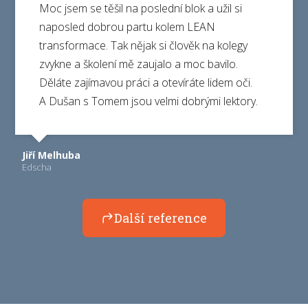
Moc jsem se těšil na poslední blok a užil si
naposled dobrou partu kolem LEAN
transformace. Tak nějak si člověk na kolegy
zvykne a školení mě zaujalo a moc bavilo.
Děláte zajímavou práci a otevíráte lidem oči.
A Dušan s Tomem jsou velmi dobrými lektory.
Jiří Melhuba
Edscha
Další reference