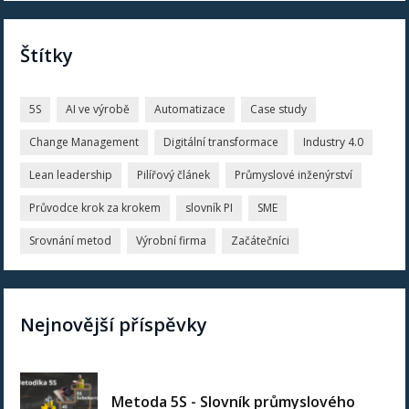
Štítky
5S
AI ve výrobě
Automatizace
Case study
Change Management
Digitální transformace
Industry 4.0
Lean leadership
Pilířový článek
Průmyslové inženýrství
Průvodce krok za krokem
slovník PI
SME
Srovnání metod
Výrobní firma
Začátečníci
Nejnovější příspěvky
Metoda 5S - Slovník průmyslového