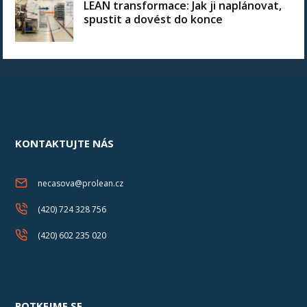
LEAN transformace: Jak ji naplánovat,
spustit a dovést do konce
KONTAKTUJTE NÁS
necasova@prolean.cz
(420) 724 328 756
(420) 602 235 020
POTKEJME SE