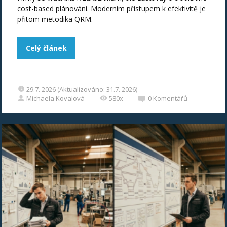
cost-based plánování. Moderním přístupem k efektivitě je
přitom metodika QRM.
Celý článek
29.7. 2026 (Aktualizováno: 31.7. 2026)
Michaela Kovalová
580x
0
Komentářů