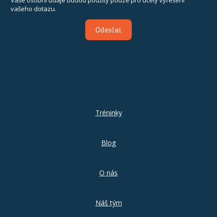
vašeho dotazu.
Odeslat
Tréninky
Blog
O nás
Náš tým