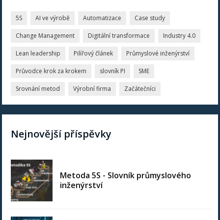
5S
AI ve výrobě
Automatizace
Case study
Change Management
Digitální transformace
Industry 4.0
Lean leadership
Pilířový článek
Průmyslové inženýrství
Průvodce krok za krokem
slovník PI
SME
Srovnání metod
Výrobní firma
Začátečníci
Nejnovější příspěvky
Metoda 5S - Slovník průmyslového
inženýrství