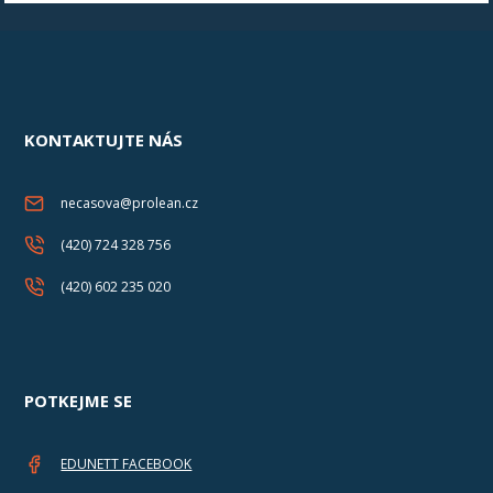
KONTAKTUJTE NÁS
necasova@prolean.cz
(420) 724 328 756
(420) 602 235 020
POTKEJME SE
EDUNETT FACEBOOK